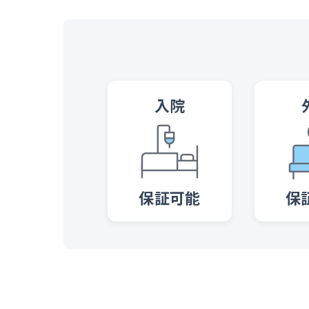
入院
保証可能
保