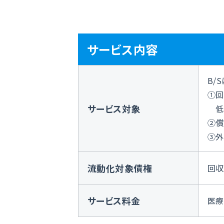
サービス内容
B/
①回
サービス対象
低コ
②償
③外
流動化対象債権
回収
サービス料金
医療