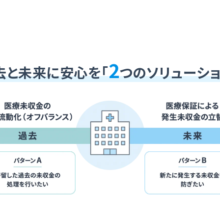
2
去と未来に安心を「
つのソリューショ