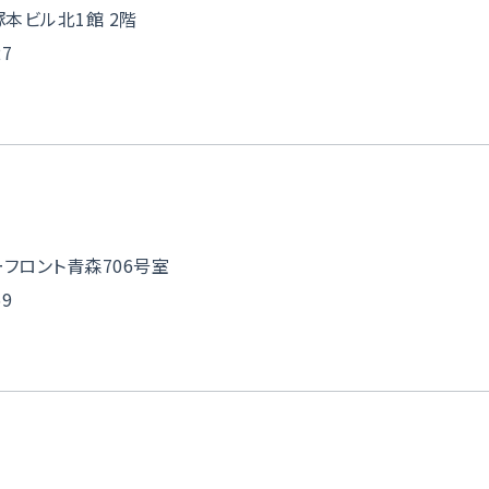
塚本ビル北1館 2階
27
フロント青森706号室
59