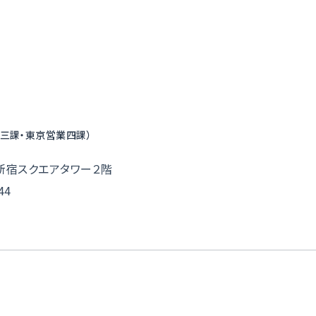
三課・東京営業四課）
新宿スクエアタワー２階
44