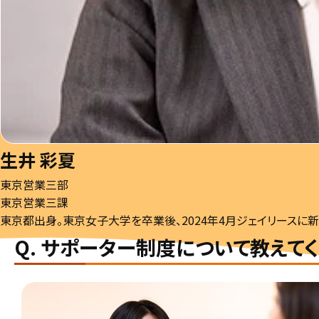
生井 彩夏
東京営業三部
東京営業三課
東京都出身。東京女子大学を卒業後、2024年4月ジェイリースに新
Q. サポーター制度について教えてく