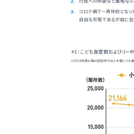
行政への申請など厳格なル
コロナ禍で一斉休校となっ
自由な形態であるが故に会食
＊1：こども食堂数および小・
※2018年度以降は認定NPO法人全国こども